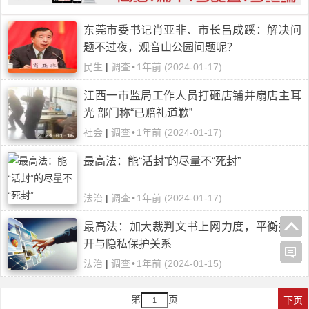
东莞市委书记肖亚非、市长吕成蹊：解决问
题不过夜，观音山公园问题呢？
民生
|
调查
•
1年前 (2024-01-17)
江西一市监局工作人员打砸店铺并扇店主耳
光 部门称“已赔礼道歉”
社会
|
调查
•
1年前 (2024-01-17)
最高法：能“活封”的尽量不“死封”
法治
|
调查
•
1年前 (2024-01-17)
最高法：加大裁判文书上网力度，平衡好公
开与隐私保护关系
法治
|
调查
•
1年前 (2024-01-15)
第
页
下页