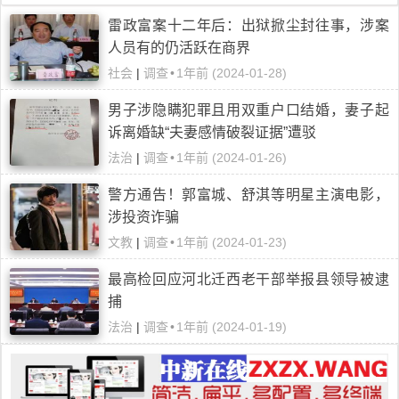
雷政富案十二年后：出狱掀尘封往事，涉案
人员有的仍活跃在商界
社会
|
调查
•
1年前 (2024-01-28)
男子涉隐瞒犯罪且用双重户口结婚，妻子起
诉离婚缺“夫妻感情破裂证据”遭驳
法治
|
调查
•
1年前 (2024-01-26)
警方通告！郭富城、舒淇等明星主演电影，
涉投资诈骗
文教
|
调查
•
1年前 (2024-01-23)
最高检回应河北迁西老干部举报县领导被逮
捕
法治
|
调查
•
1年前 (2024-01-19)