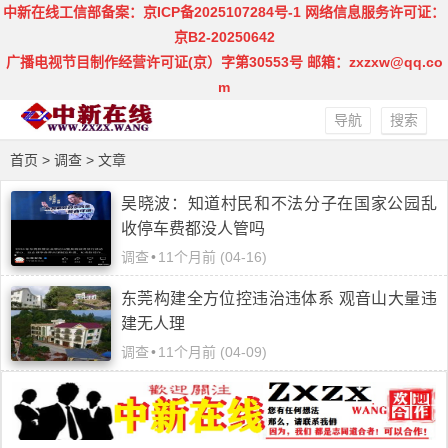
中新在线工信部备案：京ICP备2025107284号-1
网络信息服务许可证：
京B2-20250642
广播电视节目制作经营许可证(京）字第30553号
邮箱：zxzxw@qq.co
m
导航
搜索
首页
>
调查
> 文章
吴晓波：知道村民和不法分子在国家公园乱
收停车费都没人管吗
调查
•
11个月前 (04-16)
东莞构建全方位控违治违体系 观音山大量违
建无人理
调查
•
11个月前 (04-09)